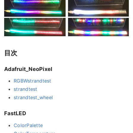
目次
Adafruit_NeoPixel
RGBWstrandtest
strandtest
strandtest_wheel
FastLED
ColorPalette