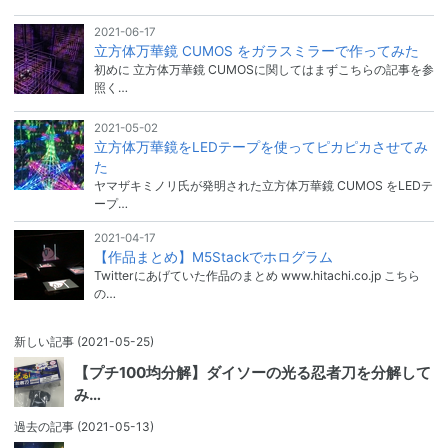
2021-06-17
立方体万華鏡 CUMOS をガラスミラーで作ってみた
初めに 立方体万華鏡 CUMOSに関してはまずこちらの記事を参
照く…
2021-05-02
立方体万華鏡をLEDテープを使ってピカピカさせてみ
た
ヤマザキミノリ氏が発明された立方体万華鏡 CUMOS をLEDテ
ープ…
2021-04-17
【作品まとめ】M5Stackでホログラム
Twitterにあげていた作品のまとめ www.hitachi.co.jp こちら
の…
新しい記事
(2021-05-25)
【プチ100均分解】ダイソーの光る忍者刀を分解して
み…
過去の記事
(2021-05-13)